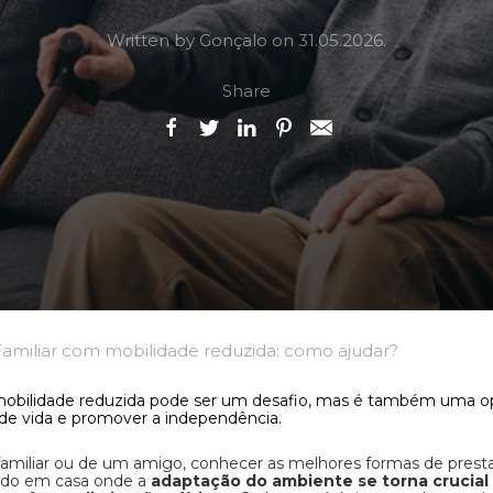
Written by Gonçalo on
31.05.2026
.
Share
Familiar com mobilidade reduzida: como ajudar?
obilidade reduzida pode ser um desafio, mas é também uma op
 de vida e promover a independência.
familiar ou de um amigo, conhecer as melhores formas de presta
udo em casa onde a
adaptação do ambiente se torna crucial