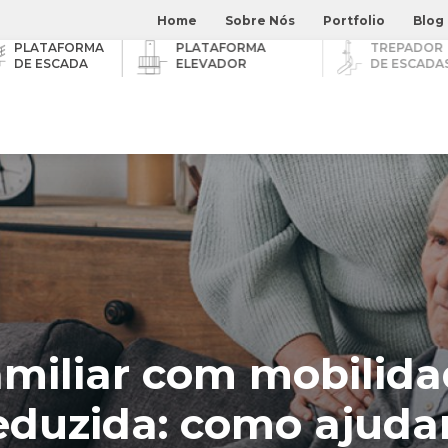
Home
Sobre Nós
Portfolio
Blog
PLATAFORMA
PLATAFORMA
TREPADOR
DE ESCADA
ELEVADOR
DE ESCADAS
O
miliar com mobilid
eduzida: como ajuda