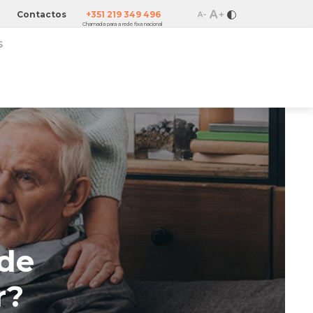
Contactos
+351 219 349 496
Chamada para a rede fixa nacional
ELEVADOR
ELEVADOR
DE PISCINA
DE BANHEIRA
ade
r?