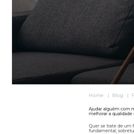
Home
Blog
Ajudar alguém com m
melhorar a qualidade
Quer se trate de um 
fundamental, sobret