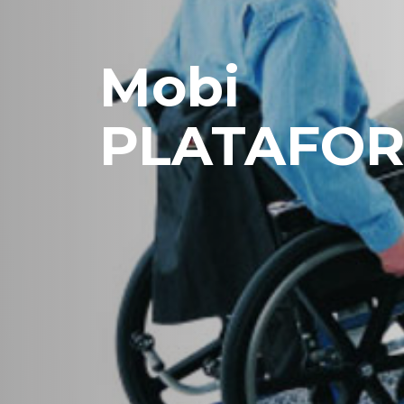
Mobi
PLATAFO