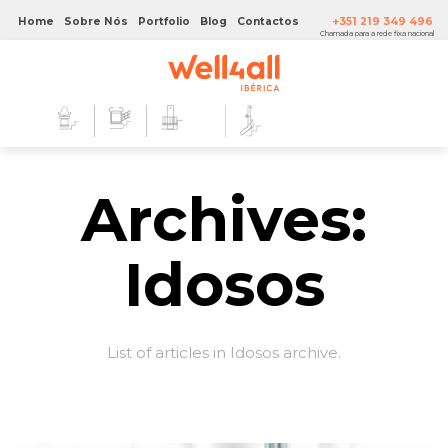
Home
Sobre Nós
Portfolio
Blog
Contactos
+351 219 349 496
Chamada para a rede fixa nacional
Archives:
Idosos
List of articles in Idosos archive.